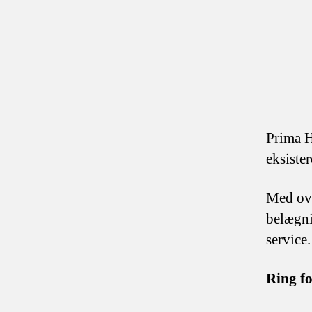
Prima H
eksiste
Med ove
belægni
service.
Ring fo