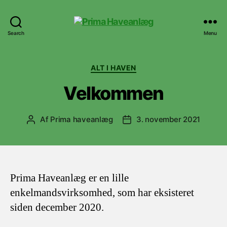
Prima
Search
Menu
Haveanlæg
Kategorier
ALT I HAVEN
Velkommen
Af
Prima haveanlæg
3. november 2021
Indlægsforfatter
Indlægsdato
Prima Haveanlæg er en lille
enkelmandsvirksomhed, som har eksisteret
siden december 2020.